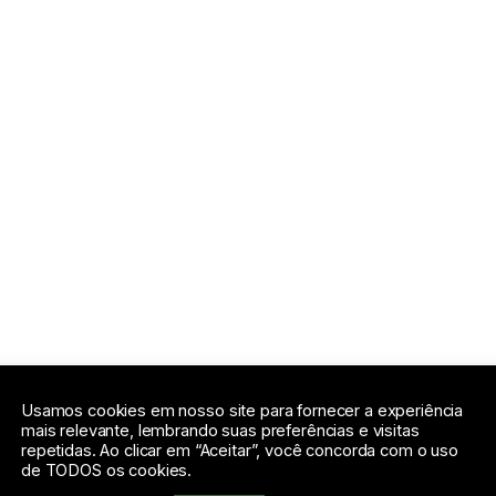
Usamos cookies em nosso site para fornecer a experiência
mais relevante, lembrando suas preferências e visitas
repetidas. Ao clicar em “Aceitar”, você concorda com o uso
de TODOS os cookies.