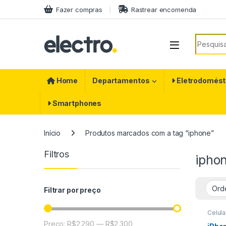
Ir para a navegação
Ir para o conteúdo
Fazer compras
Rastrear encomenda
Procurar
Home
Departamentos
Eletrodomést
Smartphones
Início
Produtos marcados com a tag “iphone”
Filtros
ipho
Filtrar por preço
Celul
iPhon
Preço:
R$2.290
—
R$2.300
Preço mínimo
Preço máximo