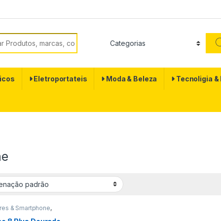
 por:
icos
Eletroportateis
Moda & Beleza
Tecnoligia &
ne
ares & Smartphone
,
e