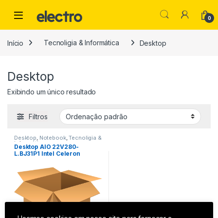
Ir para a navegação
Ir para o conteúdo
0
Início
Tecnoligia & Informática
Desktop
Desktop
Exibindo um único resultado
Filtros
Desktop
,
Notebook
,
Tecnoligia &
Informática
Desktop AIO 22V280-
L.BJ31P1 Intel Celeron